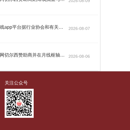
2026-08-09
体育游戏app平台据行业协会和有关平台测算-开云平台网页版网址(官方)登录入口
2026-08-07
开云官网切尔西赞助商并在月线枢轴点精确变成权贵看涨吞没方法-开云平台网页版网址(官方)登录入口
2026-08-06
关注公众号