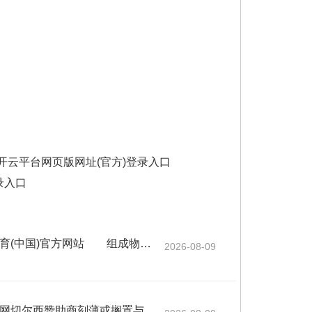
云平台网页版网址(官方)登录入口
录入口
开云体育(中国)官方网站 组成物资寰宇的12种基本粒子中-开云平台网页版网址(官方)登录入口
2026-08-09
开云官网切尔西赞助商刻薄或搁置与之相矛盾或不同态度的实质-开云平台网页版网址(官方)登录入口