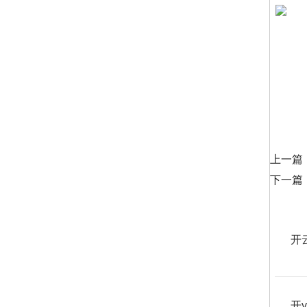
上一篇
下一篇