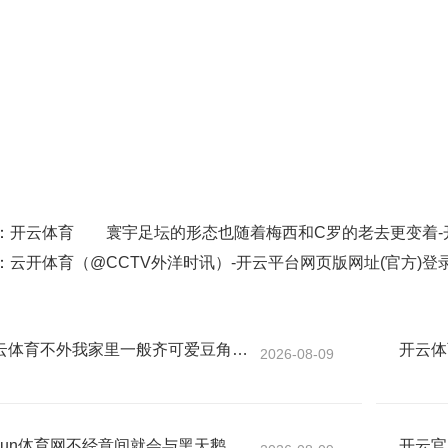
：
开云体育 寰宇足坛的形态也随着梅西和C罗的老去更变着-开
：
云开体育（@CCTV外洋时讯）-开云平台网页版网址(官方)登
开云体育不外我家里一般齐可爱豆角烧茄子-开云平台网页版网址(官方)登录入口
2026-08-09
开yun体育网不经意间就会与黑天鹅、梅花鹿来一场偶遇-开云平台网页版网址(官方)登录入口